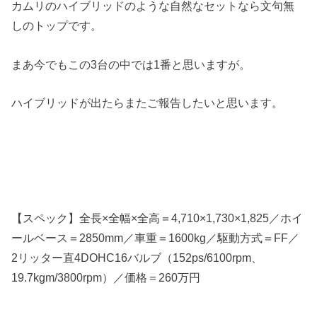
カムリのハイブリッドのような自然なセットなら文句無
しのトップです。
まあ今でもこの3台の中では1番と思いますが。
ハイブリッドが出たらまたご報告したいと思います。
【スペック】全長×全幅×全高＝4,710×1,730×1,825／ホイ
ールベース＝2850mm／車重＝1600kg／駆動方式＝FF／
2リッター直4DOHC16バルブ（152ps/6100rpm、
19.7kgm/3800rpm）／価格＝260万円