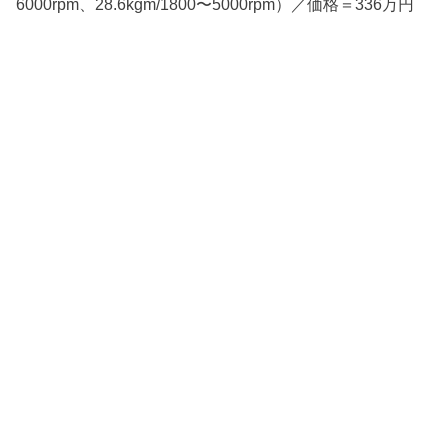
6000rpm、28.6kgm/1800〜5000rpm）／価格＝336万円