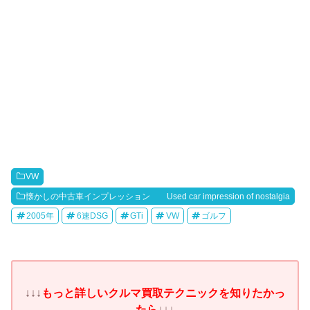
VW
懐かしの中古車インプレッション Used car impression of nostalgia
2005年
6速DSG
GTi
VW
ゴルフ
↓↓↓
もっと詳しいクルマ買取テクニックを知りたかっ
たら
↓↓↓