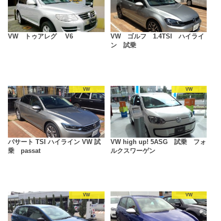
VW トゥアレグ V6
VW ゴルフ 1.4TSI ハイライ
ン 試乗
VW
VW
パサート TSI ハイライン VW 試
VW high up! 5ASG 試乗 フォ
乗 passat
ルクスワーゲン
VW
VW