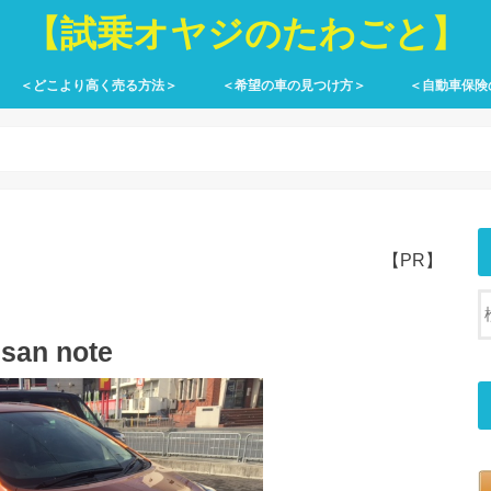
【試乗オヤジのたわごと】
＜どこより高く売る方法＞
＜希望の車の見つけ方＞
＜自動車保険
【PR】
an note