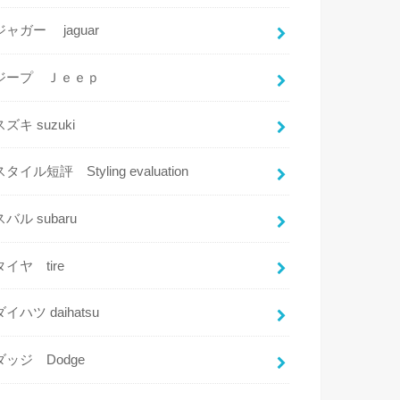
ジャガー jaguar
ジープ Ｊｅｅｐ
スズキ suzuki
スタイル短評 Styling evaluation
スバル subaru
タイヤ tire
ダイハツ daihatsu
ダッジ Dodge