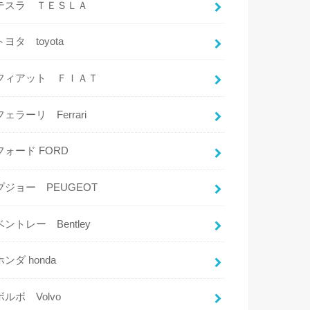
テスラ ＴＥＳＬＡ
トヨタ toyota
フィアット ＦＩＡＴ
フェラーリ Ferrari
フォード FORD
プジョー PEUGEOT
ベントレー Bentley
ホンダ honda
ボルボ Volvo