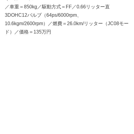
／車重＝850kg／駆動方式＝FF／0.66リッター直
3DOHC12バルブ（64ps/6000rpm、
10.6kgm/2600rpm）／燃費＝26.0km/リッター（JC08モー
ド）／価格＝135万円